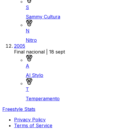
S
Sammy Cultura
Medalla de plata
N
Nitro
2005
Final nacional
| 18 sept
Medalla de oro
A
Al Stylo
Medalla de plata
T
Temperamento
Freestyle Stats
Privacy Policy
Terms of Service