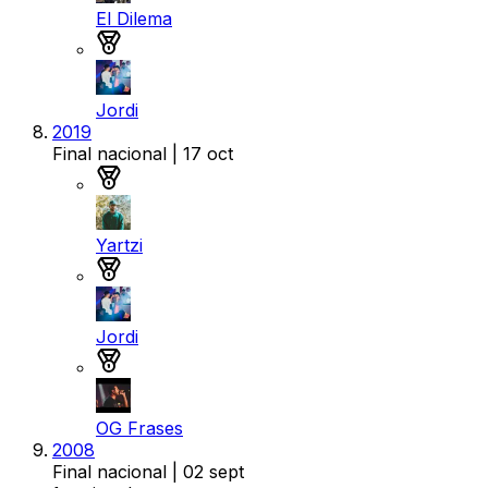
El Dilema
Medalla de bronce
Jordi
2019
Final nacional
| 17 oct
Medalla de oro
Yartzi
Medalla de plata
Jordi
Medalla de bronce
OG Frases
2008
Final nacional
| 02 sept