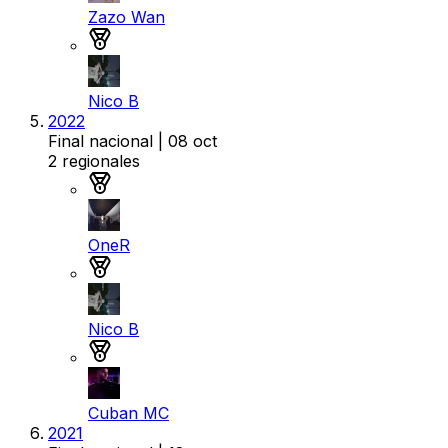
Zazo Wan
Medalla de bronce
Nico B
2022
Final nacional
| 08 oct
2
regionales
Medalla de oro
OneR
Medalla de plata
Nico B
Medalla de bronce
Cuban MC
2021