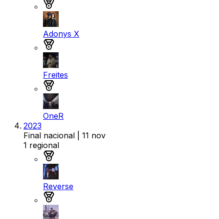
Medalla de oro
Adonys X
Medalla de plata
Freites
Medalla de bronce
OneR
2023
Final nacional
| 11 nov
1
regional
Medalla de oro
Reverse
Medalla de plata