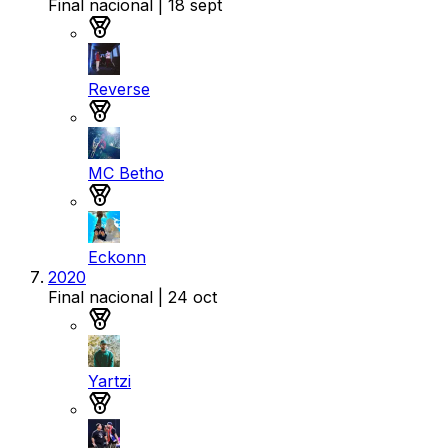
Final nacional
| 18 sept
Medalla de oro
Reverse
Medalla de plata
MC Betho
Medalla de bronce
Eckonn
2020
Final nacional
| 24 oct
Medalla de oro
Yartzi
Medalla de plata