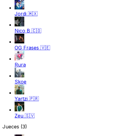
Jordi
🇲🇽
Nico B
🇨🇴
OG Frases
🇻🇪
Rura
Skoe
Yartzi
🇵🇷
Zeu
🇸🇻
Jueces
(3)