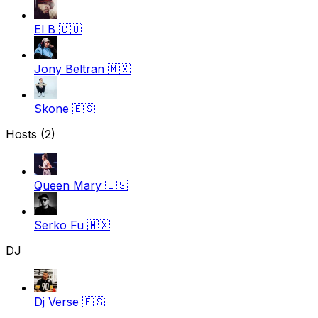
El B
🇨🇺
Jony Beltran
🇲🇽
Skone
🇪🇸
Hosts (2)
Queen Mary
🇪🇸
Serko Fu
🇲🇽
DJ
Dj Verse
🇪🇸