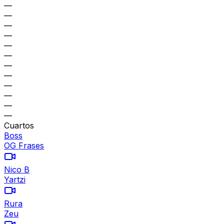
—
—
—
—
—
—
—
—
—
—
—
—
Cuartos
Boss
OG Frases
Nico B
Yartzi
Rura
Zeu