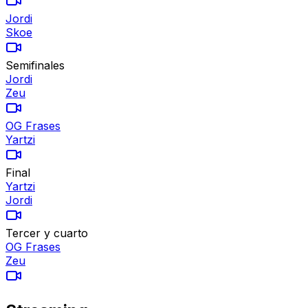
Jordi
Skoe
Semifinales
Jordi
Zeu
OG Frases
Yartzi
Final
Yartzi
Jordi
Tercer y cuarto
OG Frases
Zeu