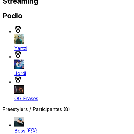
Streaming
Podio
Medalla de oro
Yartzi
Medalla de plata
Jordi
Medalla de bronce
OG Frases
Freestylers / Participantes
(8)
Boss
🇲🇽