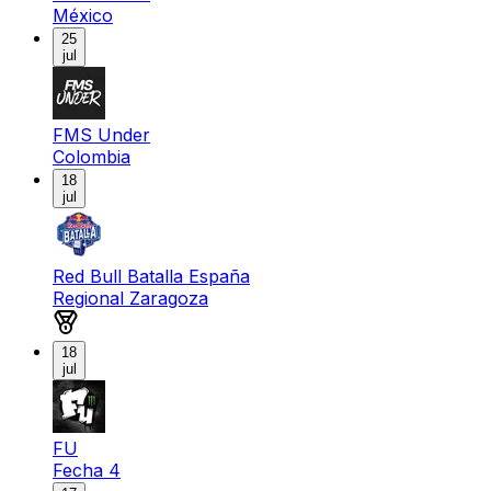
México
25
jul
FMS Under
Colombia
18
jul
Red Bull Batalla España
Regional Zaragoza
Medalla de oro
18
jul
FU
Fecha 4