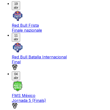
19
abr
Red Bull Frista
Finale nazionale
11
abr
Red Bull Batalla Internacional
Final
Medalla de oro
04
abr
FMS México
Jornada 5 (Finals)
Medalla de oro