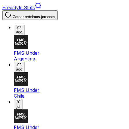
Freestyle Stats
Cargar próximas jornadas
02
ago
FMS Under
Argentina
02
ago
FMS Under
Chile
26
jul
FMS Under