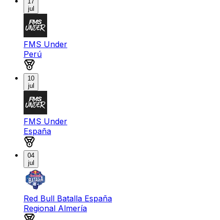
17
jul
FMS Under
Perú
Medalla de oro
10
jul
FMS Under
España
Medalla de oro
04
jul
Red Bull Batalla España
Regional Almería
Medalla de oro