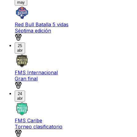
may
Red Bull Batalla 5 vidas
Séptima edición
Medalla de oro
25
abr
FMS Internacional
Gran final
Medalla de oro
24
abr
FMS Caribe
Torneo clasificatorio
Medalla de oro