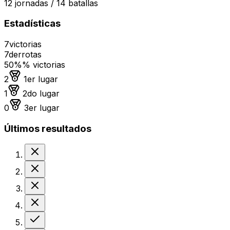
12
jornadas /
14
batallas
Estadísticas
7
victorias
7
derrotas
50%
% victorias
Medalla de oro
2
1er lugar
Medalla de plata
1
2do lugar
Medalla de bronce
0
3er lugar
Últimos resultados
Derrota
Derrota
Derrota
Derrota
Victoria