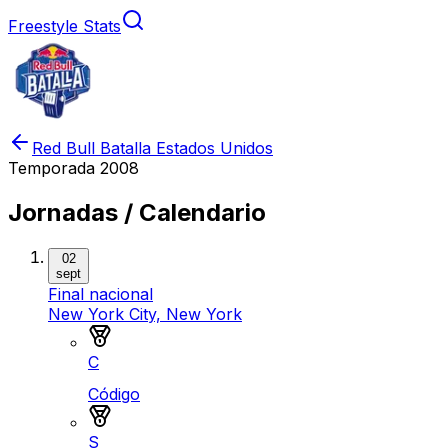
Freestyle Stats
Red Bull Batalla Estados Unidos
Temporada
2008
Jornadas / Calendario
02
sept
Final nacional
New York City, New York
Medalla de oro
C
Código
Medalla de plata
S