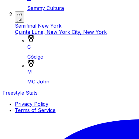
Sammy Cultura
09
jul
Semifinal New York
Quinta Luna, New York City, New York
Medalla de oro
C
Código
Medalla de plata
M
MC John
Freestyle Stats
Privacy Policy
Terms of Service