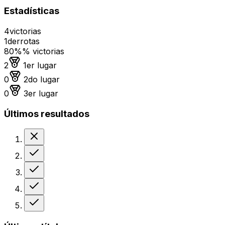
Estadísticas
4
victorias
1
derrotas
80%
% victorias
Medalla de oro
2
1er lugar
Medalla de plata
0
2do lugar
Medalla de bronce
0
3er lugar
Últimos resultados
Derrota
Victoria
Victoria
Victoria
Victoria