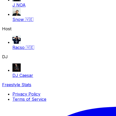
J NOA
Snow
🇻🇪
Host
Racso
🇻🇪
DJ
DJ Caesar
Freestyle Stats
Privacy Policy
Terms of Service