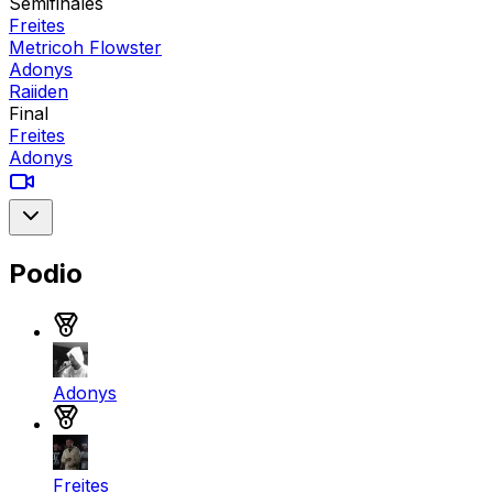
Semifinales
Freites
Metricoh Flowster
Adonys
Raiiden
Final
Freites
Adonys
Podio
Medalla de oro
Adonys
Medalla de plata
Freites