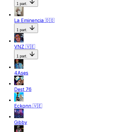
1
part.
La Eminencia
🇩🇴
1
part.
VNZ
🇻🇪
1
part.
4Ases
Dest 76
Eckonn
🇻🇪
Gibby