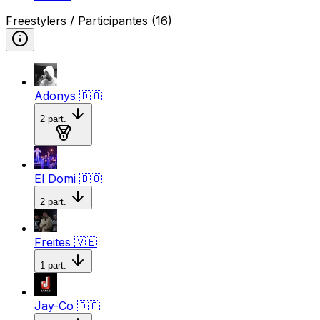
Freestylers / Participantes
(16)
Adonys
🇩🇴
2
part.
Medalla de bronce
El Domi
🇩🇴
2
part.
Freites
🇻🇪
1
part.
Jay-Co
🇩🇴