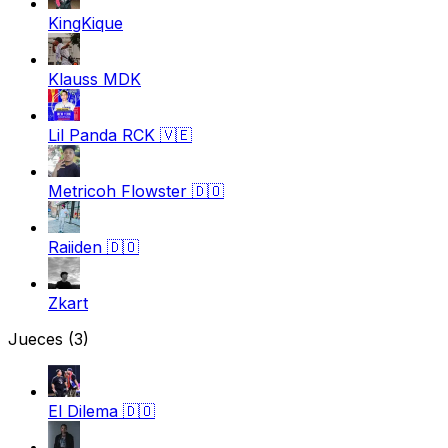
KingKique
Klauss MDK
Lil Panda RCK
🇻🇪
Metricoh Flowster
🇩🇴
Raiiden
🇩🇴
Zkart
Jueces
(3)
El Dilema
🇩🇴