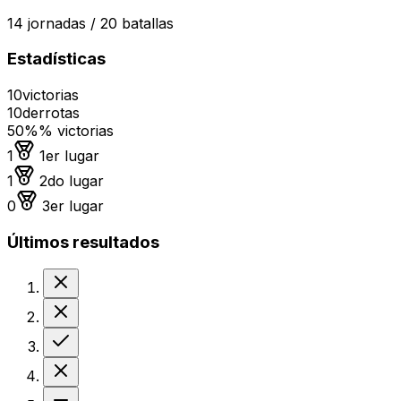
14
jornadas /
20
batallas
Estadísticas
10
victorias
10
derrotas
50%
% victorias
Medalla de oro
1
1er lugar
Medalla de plata
1
2do lugar
Medalla de bronce
0
3er lugar
Últimos resultados
Derrota
Derrota
Victoria
Derrota
Sin resultado