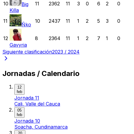
10
11
2362
11
3
0
6
2
0
Big
Killa
11
10
2437
11
1
2
5
3
0
Ñko
12
8
2364
11
1
2
7
1
0
Gavyria
Siguiente clasificación
2023 / 2024
Jornadas / Calendario
12
feb
Jornada 11
Cali, Valle del Cauca
05
feb
Jornada 10
Soacha, Cundinamarca
20