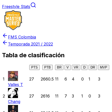
Freestyle Stats
FMS Colombia
Temporada
2021 / 2022
Tabla de clasificación
PTS
PTB
BR
V
VR
D
DR
MVP
1
27
2660.5
11
6
4
0
1
3
Valles T
2
27
2616
11
7
3
1
0
3
Chang