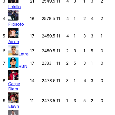
3
21
2549.5
11
4
3
1
3
2
Lokillo
4
18
2578.5
11
4
1
2
4
2
Filósofo
5
17
2459.5
11
4
1
3
3
1
Airon
6
17
2450.5
11
2
3
1
5
0
Letra
7
17
2383
11
2
5
3
1
0
RBN
8
14
2478.5
11
3
1
4
3
0
Carpe
Diem
9
11
2473.5
11
1
3
5
2
0
Elevn