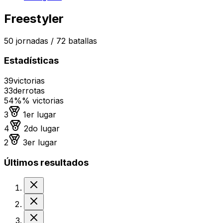
Freestyler
50
jornadas /
72
batallas
Estadísticas
39
victorias
33
derrotas
54%
% victorias
Medalla de oro
3
1er lugar
Medalla de plata
4
2do lugar
Medalla de bronce
2
3er lugar
Últimos resultados
Derrota
Derrota
Derrota