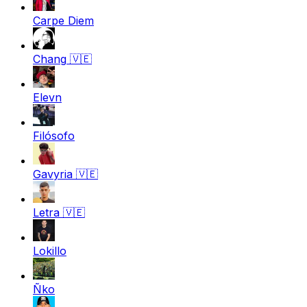
Carpe Diem
Chang
🇻🇪
Elevn
Filósofo
Gavyria
🇻🇪
Letra
🇻🇪
Lokillo
Ñko