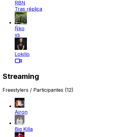
RBN
Tras réplica
Ñko
vs
Lokillo
Streaming
Freestylers / Participantes
(12)
Airon
Big Killa