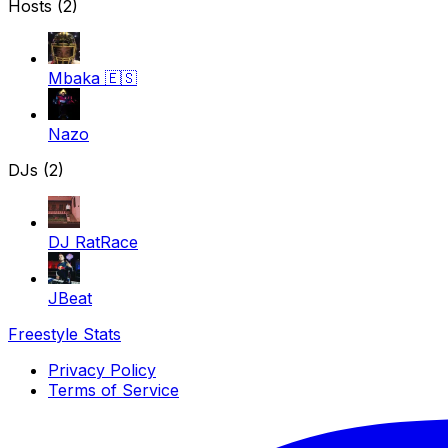
Hosts (2)
Mbaka
🇪🇸
Nazo
DJs (2)
DJ RatRace
JBeat
Freestyle Stats
Privacy Policy
Terms of Service