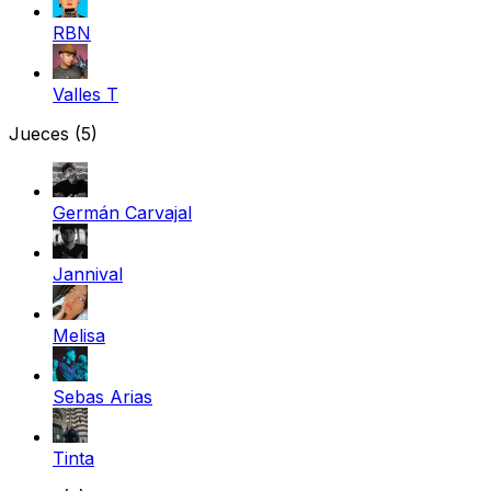
RBN
Valles T
Jueces
(5)
Germán Carvajal
Jannival
Melisa
Sebas Arias
Tinta