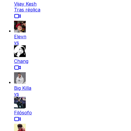
Vijay Kesh
Tras réplica
Elevn
vs
Chang
Big Killa
vs
Filósofo