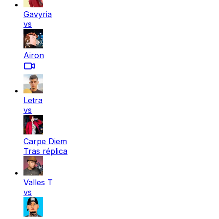
Gavyria
vs
Airon
Letra
vs
Carpe Diem
Tras réplica
Valles T
vs