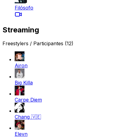
Filósofo
Streaming
Freestylers / Participantes
(12)
Airon
Big Killa
Carpe Diem
Chang
🇻🇪
Elevn