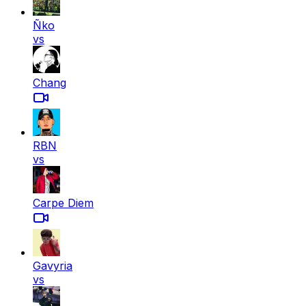
Ñko
vs
Chang
RBN
vs
Carpe Diem
Gavyria
vs