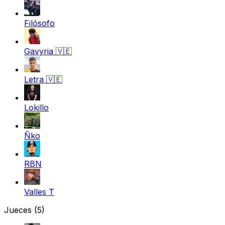
Filósofo
Gavyria
🇻🇪
Letra
🇻🇪
Lokillo
Ñko
RBN
Valles T
Jueces
(5)