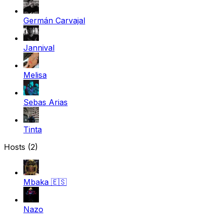
Germán Carvajal
Jannival
Melisa
Sebas Arias
Tinta
Hosts (2)
Mbaka
🇪🇸
Nazo