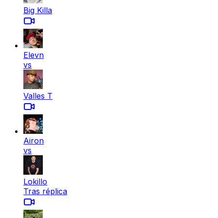
Big Killa
Elevn
vs
Valles T
Airon
vs
Lokillo
Tras réplica