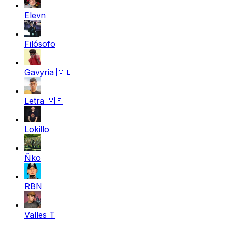
Elevn
Filósofo
Gavyria
🇻🇪
Letra
🇻🇪
Lokillo
Ñko
RBN
Valles T