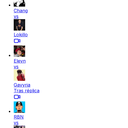
Chang
vs
Lokillo
Elevn
vs
Gavyria
Tras réplica
RBN
vs