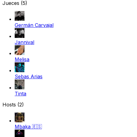
Jueces
(5)
Germán Carvajal
Jannival
Melisa
Sebas Arias
Tinta
Hosts (2)
Mbaka
🇪🇸