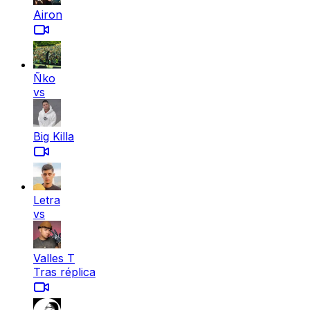
Airon
Ñko
vs
Big Killa
Letra
vs
Valles T
Tras réplica