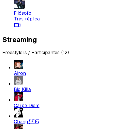
Filósofo
Tras réplica
Streaming
Freestylers / Participantes
(12)
Airon
Big Killa
Carpe Diem
Chang
🇻🇪