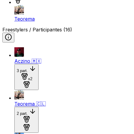
Teorema
Freestylers / Participantes
(16)
Aczino
🇲🇽
3
part.
Medalla de oro
x
2
Medalla de plata
Teorema
🇨🇱
2
part.
Medalla de oro
Medalla de plata