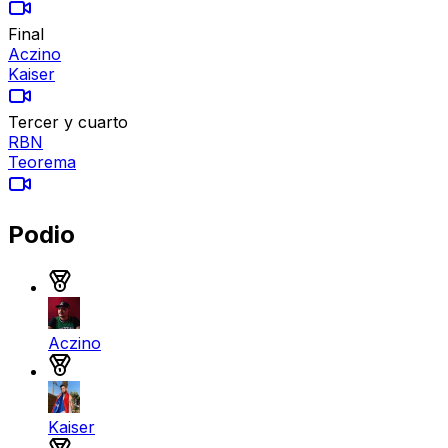
Final
Aczino
Kaiser
Tercer y cuarto
RBN
Teorema
Podio
Medalla de oro
Aczino
Medalla de plata
Kaiser
Medalla de bronce