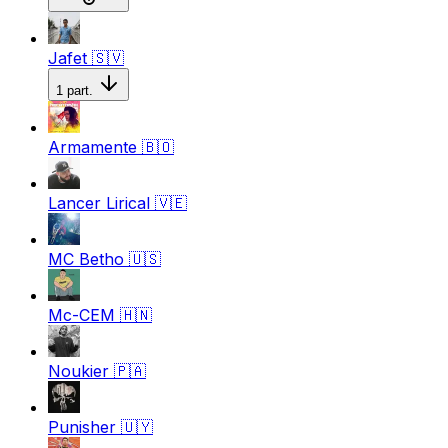
Jafet
🇸🇻
1
part.
Armamente
🇧🇴
Lancer Lirical
🇻🇪
MC Betho
🇺🇸
Mc-CEM
🇭🇳
Noukier
🇵🇦
Punisher
🇺🇾