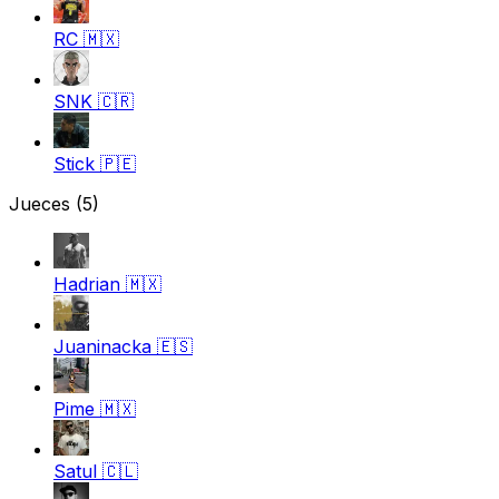
RC
🇲🇽
SNK
🇨🇷
Stick
🇵🇪
Jueces
(5)
Hadrian
🇲🇽
Juaninacka
🇪🇸
Pime
🇲🇽
Satul
🇨🇱