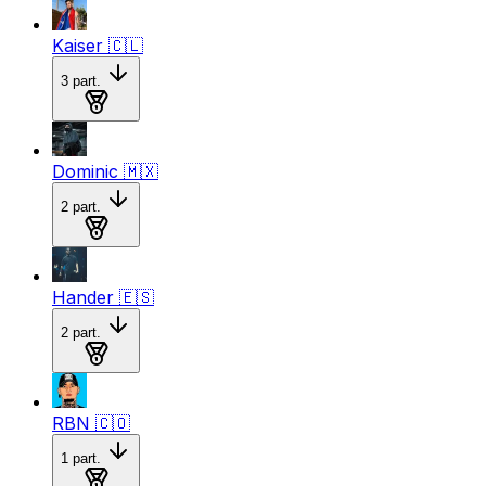
Kaiser
🇨🇱
3
part.
Medalla de oro
Dominic
🇲🇽
2
part.
Medalla de oro
Hander
🇪🇸
2
part.
Medalla de plata
RBN
🇨🇴
1
part.
Medalla de plata