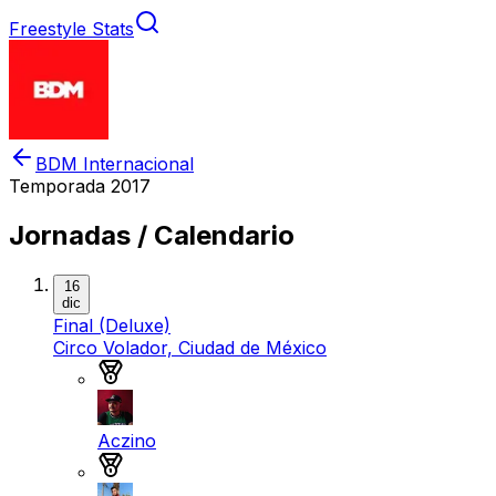
Freestyle Stats
BDM Internacional
Temporada
2017
Jornadas / Calendario
16
dic
Final (Deluxe)
Circo Volador, Ciudad de México
Medalla de oro
Aczino
Medalla de plata