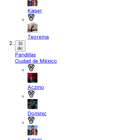
Kaiser
Medalla de bronce
Teorema
15
dic
Pandillas
Ciudad de México
Medalla de oro
Aczino
Medalla de oro
Dominic
Medalla de oro
Kaiser