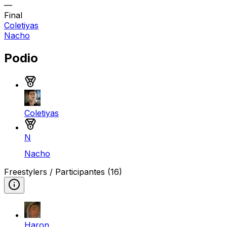
—
Final
Coletiyas
Nacho
Podio
Medalla de oro
Coletiyas
Medalla de plata
N
Nacho
Freestylers / Participantes
(16)
Haron