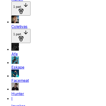
1
part.
Medalla de oro
Coletiyas
1
part.
Medalla de plata
Afe
Eskape
Facemeat
Hunter
I
Invoker