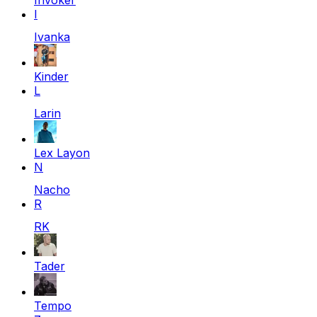
I
Ivanka
Kinder
L
Larin
Lex Layon
N
Nacho
R
RK
Tader
Tempo