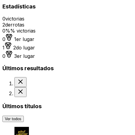
Estadísticas
0
victorias
2
derrotas
0%
% victorias
Medalla de oro
0
1er lugar
Medalla de plata
1
2do lugar
Medalla de bronce
0
3er lugar
Últimos resultados
Derrota
Derrota
Últimos títulos
Ver todos