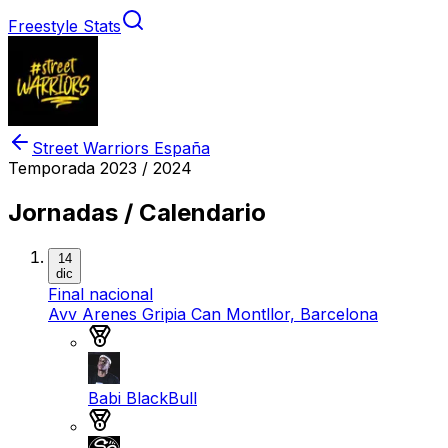
Freestyle Stats
Street Warriors España
Temporada
2023 / 2024
Jornadas / Calendario
14
dic
Final nacional
Avv Arenes Gripia Can Montllor, Barcelona
Medalla de oro
Babi BlackBull
Medalla de plata