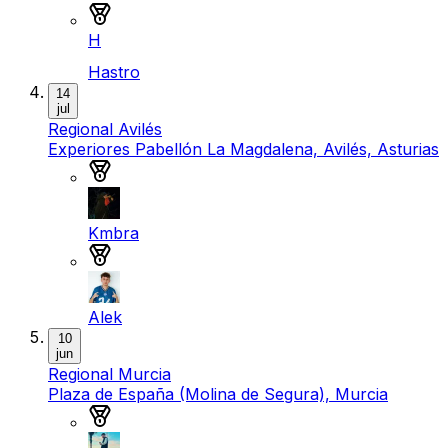
Medalla de plata
H
Hastro
14
jul
Regional Avilés
Experiores Pabellón La Magdalena, Avilés, Asturias
Medalla de oro
Kmbra
Medalla de plata
Alek
10
jun
Regional Murcia
Plaza de España (Molina de Segura), Murcia
Medalla de oro