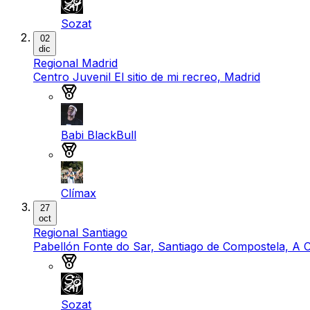
Sozat
02
dic
Regional Madrid
Centro Juvenil El sitio de mi recreo, Madrid
Medalla de oro
Babi BlackBull
Medalla de plata
Clímax
27
oct
Regional Santiago
Pabellón Fonte do Sar, Santiago de Compostela, A 
Medalla de oro
Sozat