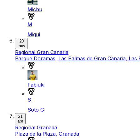
Michu
Medalla de plata
M
Migui
20
may
Regional Gran Canaria
Parque Doramas, Las Palmas de Gran Canaria, Las 
Medalla de oro
Fabiuki
Medalla de plata
S
Soto G
21
abr
Regional Granada
Plaza de la Plaza, Granada
Medalla de oro