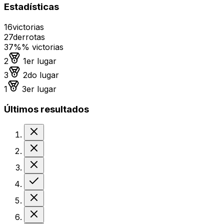
Estadísticas
16
victorias
27
derrotas
37%
% victorias
Medalla de oro
2
1er lugar
Medalla de plata
3
2do lugar
Medalla de bronce
1
3er lugar
Últimos resultados
Derrota
Derrota
Derrota
Victoria
Derrota
Derrota