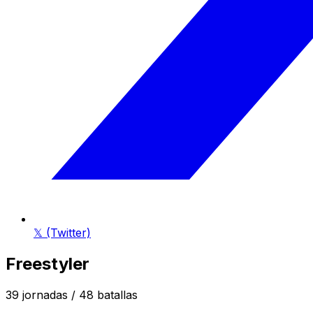
𝕏 (Twitter)
Freestyler
39
jornadas /
48
batallas