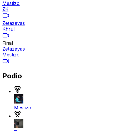
Mestizo
ZK
Zetazayas
Khrul
Final
Zetazayas
Mestizo
Podio
Medalla de oro
Mestizo
Medalla de plata