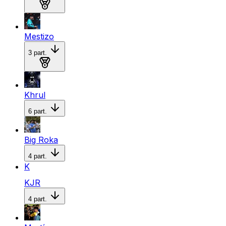
Medalla de bronce
Mestizo
3
part.
Medalla de bronce
Khrul
6
part.
Big Roka
4
part.
K
KJR
4
part.