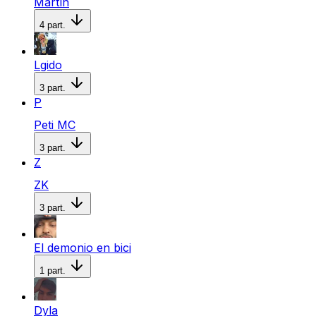
Martín
4
part.
Lgido
3
part.
P
Peti MC
3
part.
Z
ZK
3
part.
El demonio en bici
1
part.
Dyla