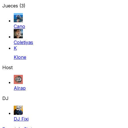
Jueces
(3)
Cano
Coletiyas
K
Klone
Host
Alrap
DJ
DJ Fixi