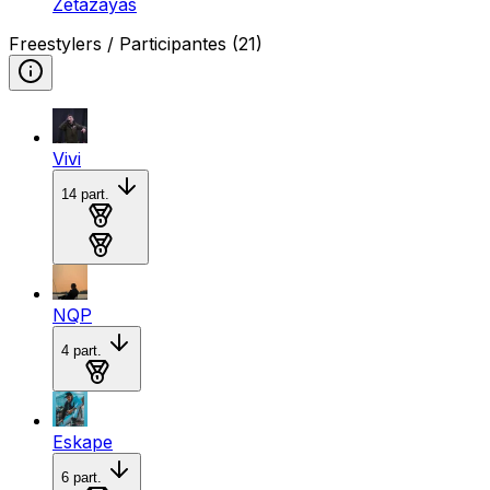
Zetazayas
Freestylers / Participantes
(21)
Vivi
14
part.
Medalla de oro
Medalla de plata
NQP
4
part.
Medalla de plata
Eskape
6
part.