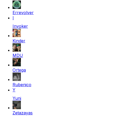
Errevolver
I
Invoker
Kinder
MDU
Ortega
Rubenico
Y
Yuni
Zetazayas