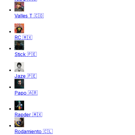
Valles T
🇨🇴
RC
🇲🇽
Stick
🇵🇪
Jaze
🇵🇪
Papo
🇦🇷
Rapder
🇲🇽
Rodamiento
🇨🇱