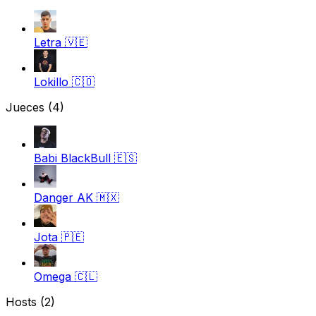
Letra
🇻🇪
Lokillo
🇨🇴
Jueces
(4)
Babi BlackBull
🇪🇸
Danger AK
🇲🇽
Jota
🇵🇪
Omega
🇨🇱
Hosts (2)