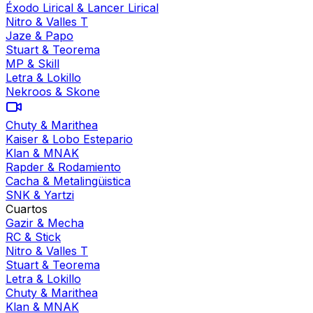
Éxodo Lirical
&
Lancer Lirical
Nitro
&
Valles T
Jaze
&
Papo
Stuart
&
Teorema
MP
&
Skill
Letra
&
Lokillo
Nekroos
&
Skone
Chuty
&
Marithea
Kaiser
&
Lobo Estepario
Klan
&
MNAK
Rapder
&
Rodamiento
Cacha
&
Metalingüistica
SNK
&
Yartzi
Cuartos
Gazir
&
Mecha
RC
&
Stick
Nitro
&
Valles T
Stuart
&
Teorema
Letra
&
Lokillo
Chuty
&
Marithea
Klan
&
MNAK