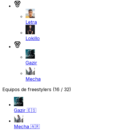
Medalla de plata
Letra
Lokillo
Medalla de bronce
Gazir
Mecha
Equipos de freestylers
(16 / 32)
Gazir
🇪🇸
Mecha
🇦🇷