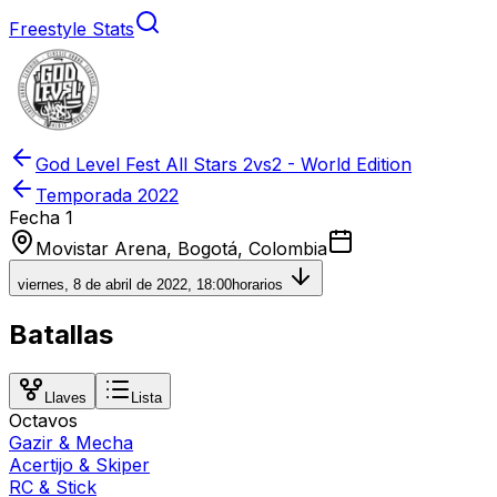
Freestyle Stats
God Level Fest All Stars 2vs2 - World Edition
Temporada
2022
Fecha 1
Movistar Arena, Bogotá, Colombia
viernes, 8 de abril de 2022, 18:00
horarios
Batallas
Llaves
Lista
Octavos
Gazir
&
Mecha
Acertijo
&
Skiper
RC
&
Stick