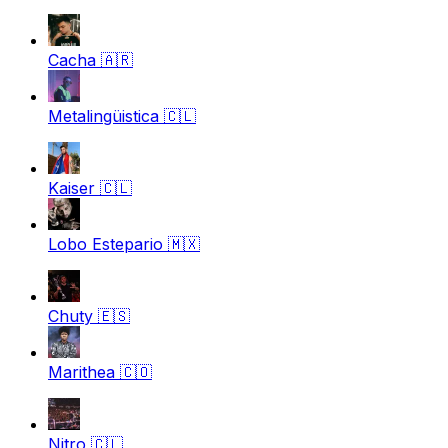
Cacha
🇦🇷
Metalingüistica
🇨🇱
Kaiser
🇨🇱
Lobo Estepario
🇲🇽
Chuty
🇪🇸
Marithea
🇨🇴
Nitro
🇨🇱