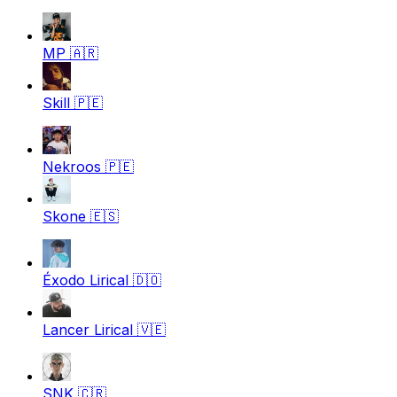
MP
🇦🇷
Skill
🇵🇪
Nekroos
🇵🇪
Skone
🇪🇸
Éxodo Lirical
🇩🇴
Lancer Lirical
🇻🇪
SNK
🇨🇷