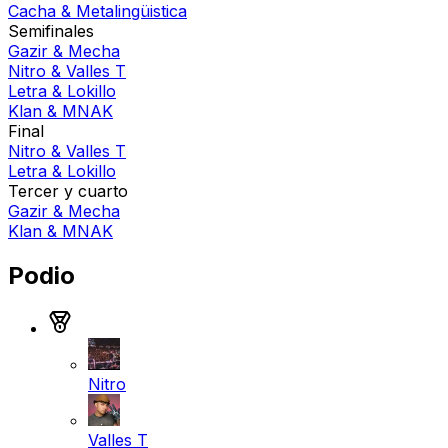
Cacha
&
Metalingüistica
Semifinales
Gazir
&
Mecha
Nitro
&
Valles T
Letra
&
Lokillo
Klan
&
MNAK
Final
Nitro
&
Valles T
Letra
&
Lokillo
Tercer y cuarto
Gazir
&
Mecha
Klan
&
MNAK
Podio
Medalla de oro
Nitro
Valles T