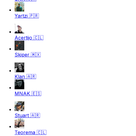
Yartzi
🇵🇷
Acertijo
🇨🇱
Skiper
🇲🇽
Klan
🇦🇷
MNAK
🇪🇸
Stuart
🇦🇷
Teorema
🇨🇱