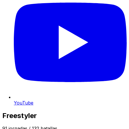
YouTube
Freestyler
91
jornadas /
132
batallas