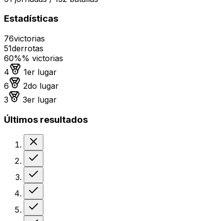
Estadísticas
76
victorias
51
derrotas
60%
% victorias
Medalla de oro
4
1er lugar
Medalla de plata
6
2do lugar
Medalla de bronce
3
3er lugar
Últimos resultados
Derrota
Victoria
Victoria
Victoria
Victoria
Victoria