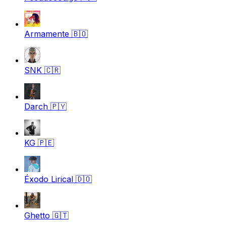
Armamente
🇧🇴
SNK
🇨🇷
Darch
🇵🇾
KG
🇵🇪
Éxodo Lirical
🇩🇴
Ghetto
🇬🇹