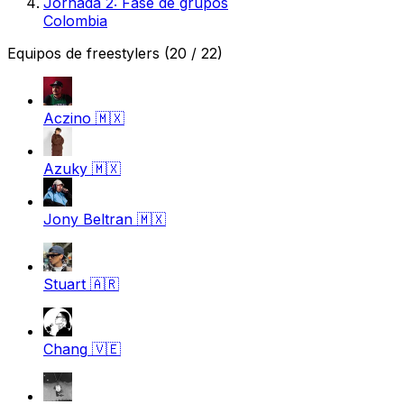
Jornada 2: Fase de grupos
Colombia
Equipos de freestylers
(20 / 22)
Aczino
🇲🇽
Azuky
🇲🇽
Jony Beltran
🇲🇽
Stuart
🇦🇷
Chang
🇻🇪