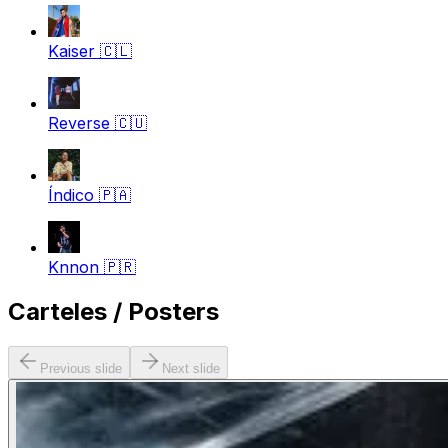
Kaiser
🇨🇱
Reverse
🇨🇺
Índico
🇵🇦
Knnon
🇵🇷
Carteles / Posters
Previous slide
Next slide