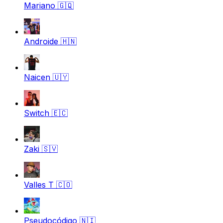
Mariano
🇬🇶
Androide
🇭🇳
Naicen
🇺🇾
Switch
🇪🇨
Zaki
🇸🇻
Valles T
🇨🇴
Pseudocódigo
🇳🇮