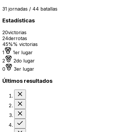
31
jornadas /
44
batallas
Estadísticas
20
victorias
24
derrotas
45%
% victorias
Medalla de oro
1
1er lugar
Medalla de plata
2
2do lugar
Medalla de bronce
0
3er lugar
Últimos resultados
Derrota
Derrota
Derrota
Victoria
Derrota