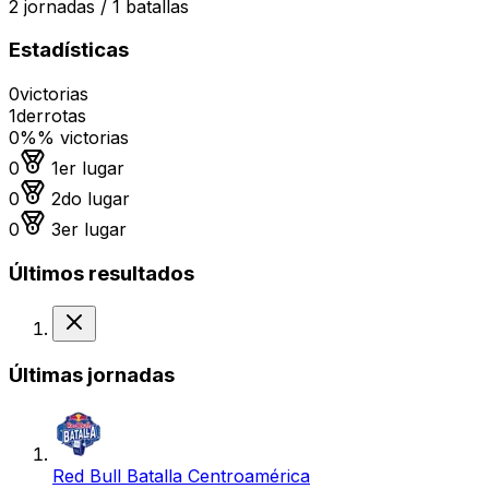
2
jornadas /
1
batallas
Estadísticas
0
victorias
1
derrotas
0%
% victorias
Medalla de oro
0
1er lugar
Medalla de plata
0
2do lugar
Medalla de bronce
0
3er lugar
Últimos resultados
Derrota
Últimas jornadas
Red Bull Batalla Centroamérica