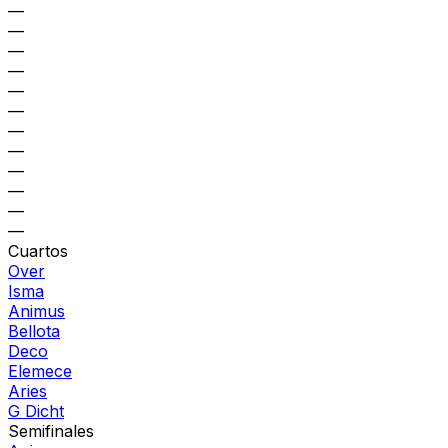
—
—
—
—
—
—
—
—
—
—
—
—
Cuartos
Over
Isma
Animus
Bellota
Deco
Elemece
Aries
G Dicht
Semifinales