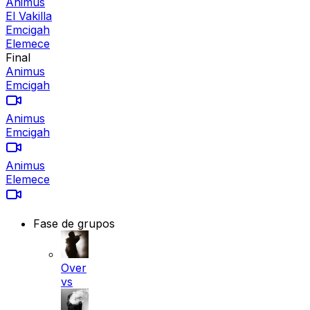
Animus
El Vakilla
Emcigah
Elemece
Final
Animus
Emcigah
Animus
Emcigah
Animus
Elemece
Fase de grupos
Over
vs