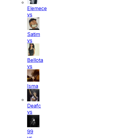
Elemece
vs
Satim
vs
Bellota
vs
Isma
Deafc
vs
99
vs