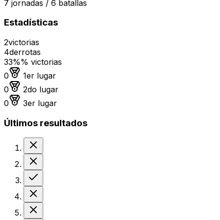
7
jornadas /
6
batallas
Estadísticas
2
victorias
4
derrotas
33%
% victorias
Medalla de oro
0
1er lugar
Medalla de plata
0
2do lugar
Medalla de bronce
0
3er lugar
Últimos resultados
Derrota
Derrota
Victoria
Derrota
Derrota