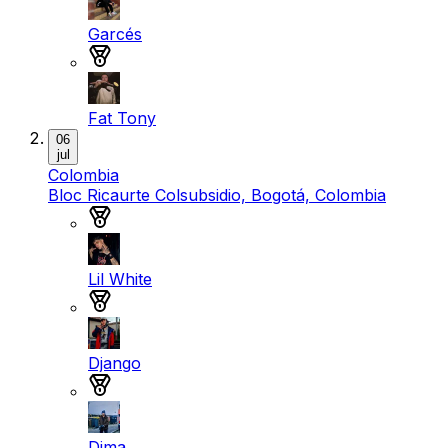
Garcés
Medalla de bronce
Fat Tony
06
jul
Colombia
Bloc Ricaurte Colsubsidio, Bogotá, Colombia
Medalla de oro
Lil White
Medalla de plata
Django
Medalla de bronce
Dima