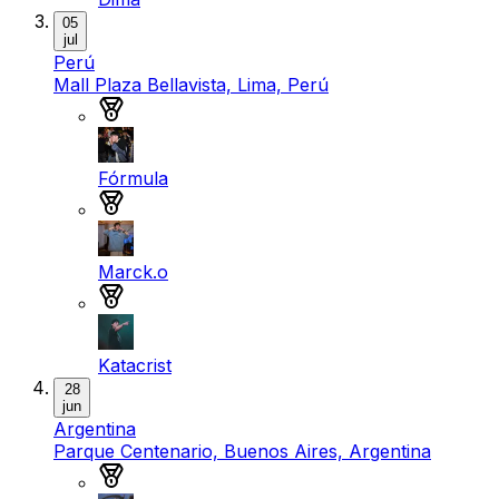
05
jul
Perú
Mall Plaza Bellavista, Lima, Perú
Medalla de oro
Fórmula
Medalla de plata
Marck.o
Medalla de bronce
Katacrist
28
jun
Argentina
Parque Centenario, Buenos Aires, Argentina
Medalla de oro