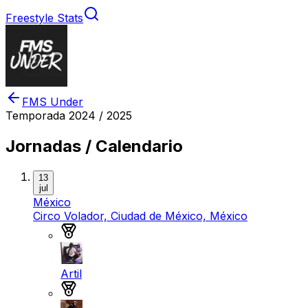
Freestyle Stats
FMS Under
Temporada
2024 / 2025
Jornadas / Calendario
13
jul
México
Circo Volador, Ciudad de México, México
Medalla de oro
Artil
Medalla de plata