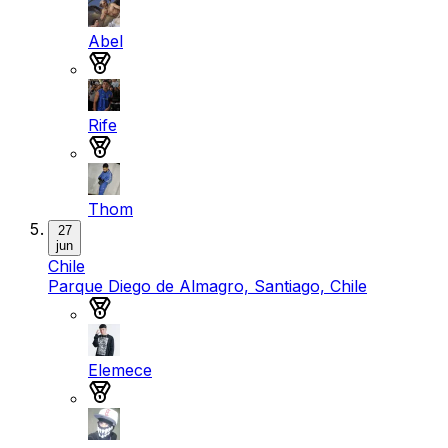
Abel
Medalla de plata
Rife
Medalla de bronce
Thom
27
jun
Chile
Parque Diego de Almagro, Santiago, Chile
Medalla de oro
Elemece
Medalla de plata