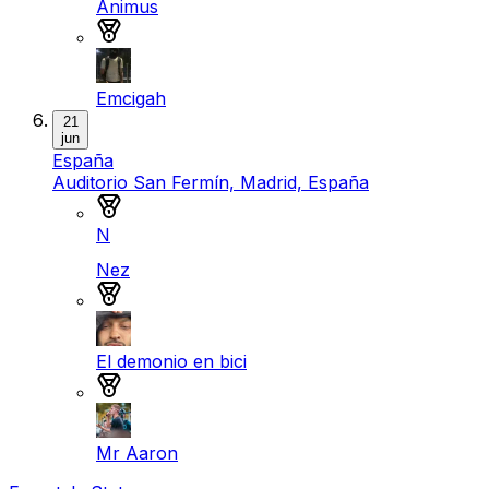
Animus
Medalla de bronce
Emcigah
21
jun
España
Auditorio San Fermín, Madrid, España
Medalla de oro
N
Nez
Medalla de plata
El demonio en bici
Medalla de bronce
Mr Aaron