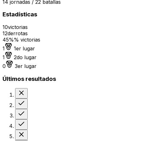
14
jornadas /
22
batallas
Estadísticas
10
victorias
12
derrotas
45%
% victorias
Medalla de oro
1
1er lugar
Medalla de plata
1
2do lugar
Medalla de bronce
0
3er lugar
Últimos resultados
Derrota
Victoria
Victoria
Victoria
Derrota