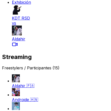
Exhibición
KDT RSD
vs
Aldahir
Streaming
Freestylers / Participantes
(15)
Aldahir
🇵🇦
Androide
🇭🇳