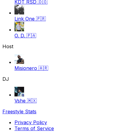
KDT RSD
🇩🇴
Link One
🇵🇷
O. D.
🇵🇦
Host
Misionero
🇦🇷
DJ
Vshe
🇲🇽
Freestyle Stats
Privacy Policy
Terms of Service