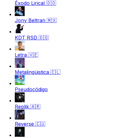
Éxodo Lirical
🇩🇴
Jony Beltran
🇲🇽
KDT RSD
🇩🇴
Letra
🇻🇪
Metalingüistica
🇨🇱
Pseudocódigo
Replik
🇦🇷
Reverse
🇨🇺