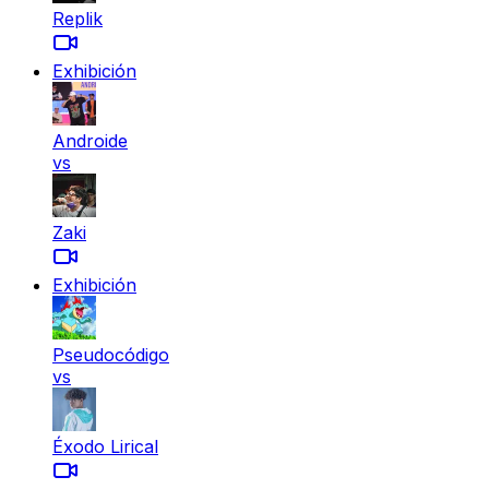
Replik
Exhibición
Androide
vs
Zaki
Exhibición
Pseudocódigo
vs
Éxodo Lirical