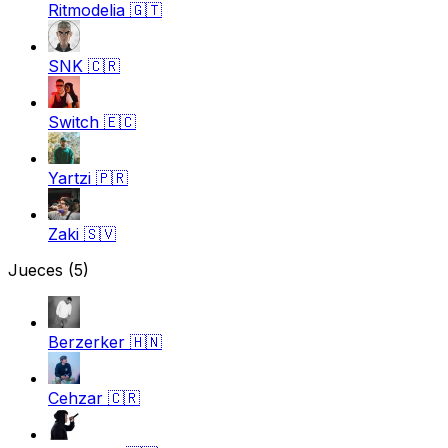
Ritmodelia
🇬🇹
SNK
🇨🇷
Switch
🇪🇨
Yartzi
🇵🇷
Zaki
🇸🇻
Jueces
(5)
Berzerker
🇭🇳
Cehzar
🇨🇷