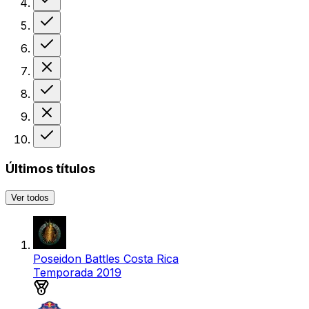
Victoria
Victoria
Derrota
Victoria
Derrota
Victoria
Últimos títulos
Ver todos
Poseidon Battles Costa Rica
Temporada 2019
Medalla de oro