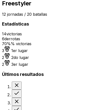
Freestyler
12
jornadas /
20
batallas
Estadísticas
14
victorias
6
derrotas
70%
% victorias
Medalla de oro
3
1er lugar
Medalla de plata
2
2do lugar
Medalla de bronce
2
3er lugar
Últimos resultados
Derrota
Victoria
Derrota
Victoria