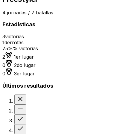
4
jornadas /
7
batallas
Estadísticas
3
victorias
1
derrotas
75%
% victorias
Medalla de oro
2
1er lugar
Medalla de plata
0
2do lugar
Medalla de bronce
0
3er lugar
Últimos resultados
Derrota
Sin resultado
Victoria
Victoria