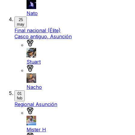
Nato
25
may
Final nacional (Élite)
Casco antiguo, Asunción
Medalla de oro
Stuart
Medalla de plata
Nacho
01
feb
Regional Asunción
Medalla de oro
Mister H