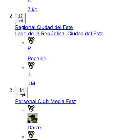
Ziko
12
oct
Regional Ciudad del Este
Lago de la República, Ciudad del Este
Medalla de oro
R
Recalde
Medalla de plata
J
JM
14
sept
Personal Club Media Fest
Medalla de oro
Darax
Medalla de plata