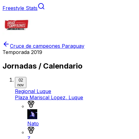
Freestyle Stats
Cruce de campeones Paraguay
Temporada
2019
Jornadas / Calendario
02
nov
Regional Luque
Plaza Mariscal Lopez, Luque
Medalla de oro
Nato
Medalla de plata
Z