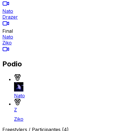
Nato
Drazer
Final
Nato
Ziko
Podio
Medalla de oro
Nato
Medalla de plata
Z
Ziko
Freestylers / Participantes
(4)