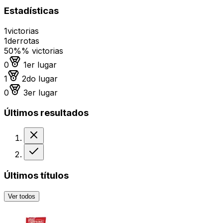
Estadísticas
1
victorias
1
derrotas
50%
% victorias
Medalla de oro
0
1er lugar
Medalla de plata
1
2do lugar
Medalla de bronce
0
3er lugar
Últimos resultados
Derrota
Victoria
Últimos títulos
Ver todos