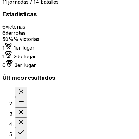
11
jornadas /
14
batallas
Estadísticas
6
victorias
6
derrotas
50%
% victorias
Medalla de oro
1
1er lugar
Medalla de plata
1
2do lugar
Medalla de bronce
0
3er lugar
Últimos resultados
Derrota
Sin resultado
Derrota
Derrota
Victoria