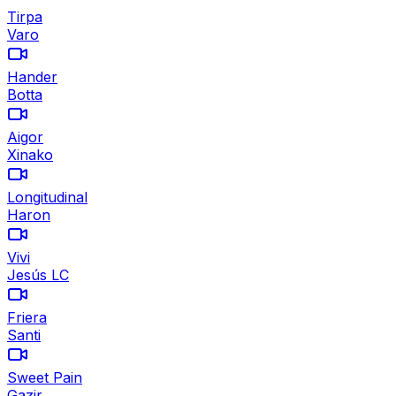
Tirpa
Varo
Hander
Botta
Aigor
Xinako
Longitudinal
Haron
Vivi
Jesús LC
Friera
Santi
Sweet Pain
Gazir