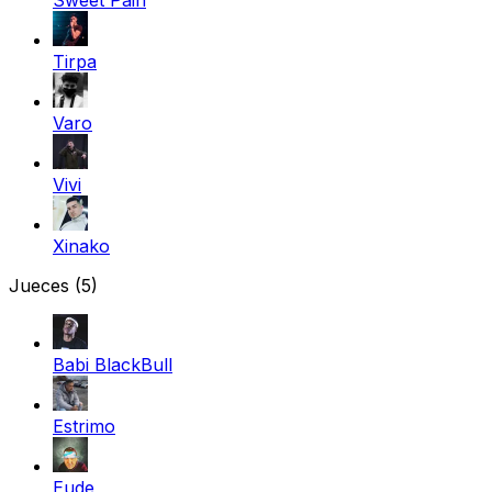
Tirpa
Varo
Vivi
Xinako
Jueces
(5)
Babi BlackBull
Estrimo
Eude