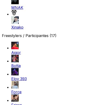
MNAK
Medalla de plata
Xinako
Freestylers / Participantes
(17)
Aigor
Botta
Eloy 393
Force
Friera