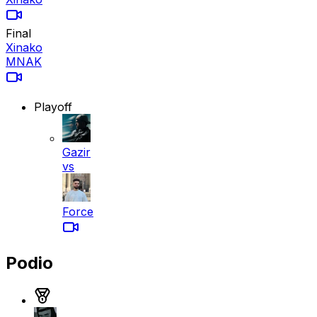
Final
Xinako
MNAK
Playoff
Gazir
vs
Force
Podio
Medalla de oro