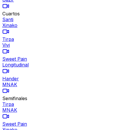
Cuartos
Santi
Xinako
Tirpa
Vivi
Sweet Pain
Longitudinal
Hander
MNAK
Semifinales
Tirpa
MNAK
Sweet Pain
Xinako