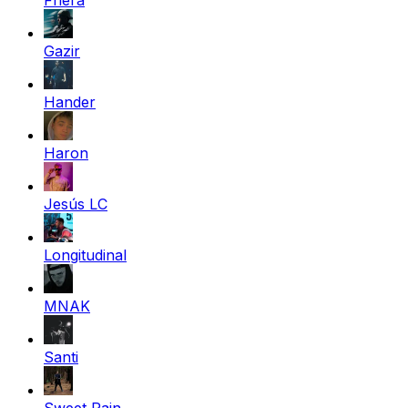
Gazir
Hander
Haron
Jesús LC
Longitudinal
MNAK
Santi
Sweet Pain