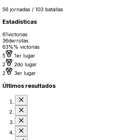
56
jornadas /
103
batallas
Estadísticas
61
victorias
36
derrotas
63%
% victorias
Medalla de oro
5
1er lugar
Medalla de plata
2
2do lugar
Medalla de bronce
2
3er lugar
Últimos resultados
Derrota
Derrota
Derrota
Derrota
Victoria