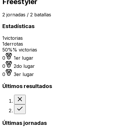
Freestyler
2
jornadas /
2
batallas
Estadísticas
1
victorias
1
derrotas
50%
% victorias
Medalla de oro
0
1er lugar
Medalla de plata
0
2do lugar
Medalla de bronce
0
3er lugar
Últimos resultados
Derrota
Victoria
Últimas jornadas