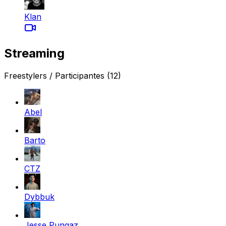
Klan
Streaming
Freestylers / Participantes
(12)
Abel
Barto
CTZ
Dybbuk
Jesse Pungaz