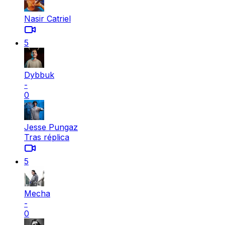
Nasir Catriel
5
Dybbuk
-
0
Jesse Pungaz
Tras réplica
5
Mecha
-
0