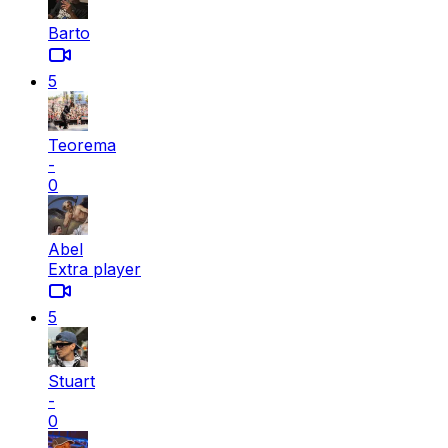
Barto
5
Teorema
-
0
Abel
Extra player
5
Stuart
-
0