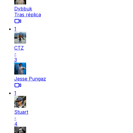
Dybbuk
Tras réplica
1
CTZ
-
3
Jesse Pungaz
1
Stuart
-
4