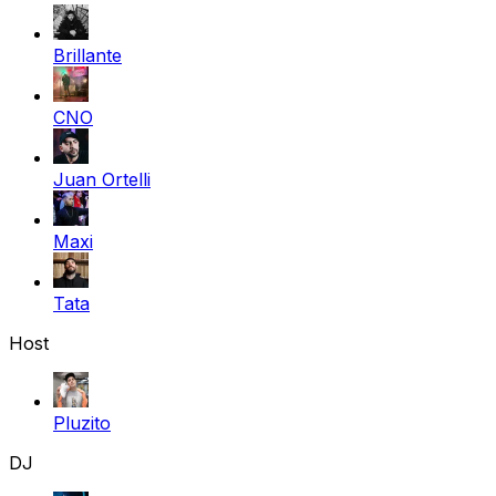
Brillante
CNO
Juan Ortelli
Maxi
Tata
Host
Pluzito
DJ