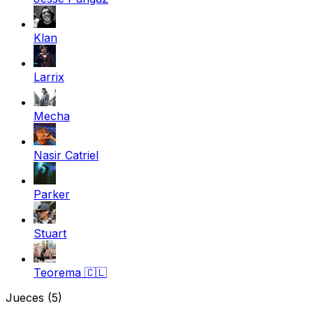
Klan
Larrix
Mecha
Nasir Catriel
Parker
Stuart
Teorema
🇨🇱
Jueces
(5)