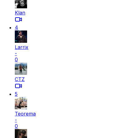
Klan
4
Larrix
-
0
CTZ
5
Teorema
-
0