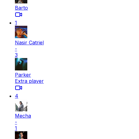
Barto
1
Nasir Catriel
-
3
Parker
Extra player
4
Mecha
-
1