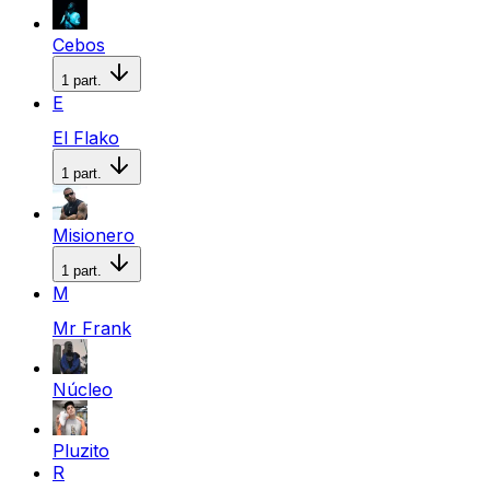
Cebos
1
part.
E
El Flako
1
part.
Misionero
1
part.
M
Mr Frank
Núcleo
Pluzito
R