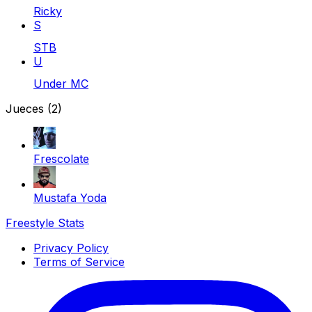
Ricky
S
STB
U
Under MC
Jueces
(2)
Frescolate
Mustafa Yoda
Freestyle Stats
Privacy Policy
Terms of Service