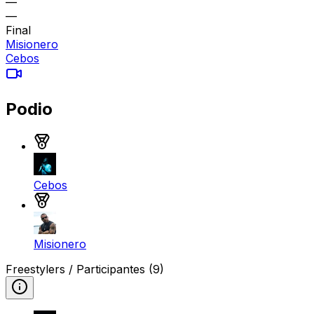
—
—
Final
Misionero
Cebos
Podio
Medalla de oro
Cebos
Medalla de plata
Misionero
Freestylers / Participantes
(9)