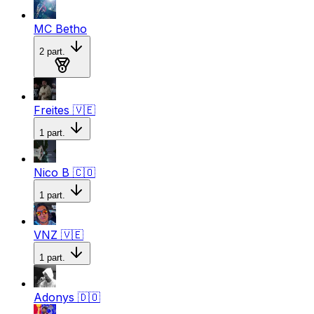
MC Betho
2
part.
Medalla de oro
Freites
🇻🇪
1
part.
Nico B
🇨🇴
1
part.
VNZ
🇻🇪
1
part.
Adonys
🇩🇴