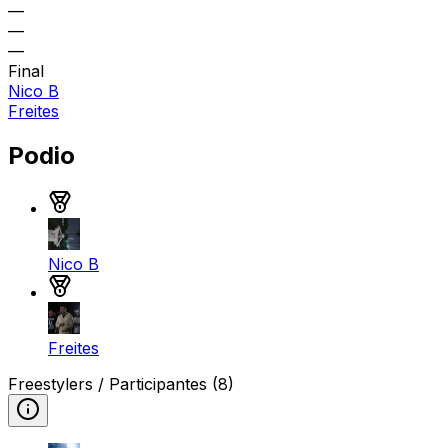
—
—
—
Final
Nico B
Freites
Podio
Medalla de oro
Nico B
Medalla de plata
Freites
Freestylers / Participantes
(8)