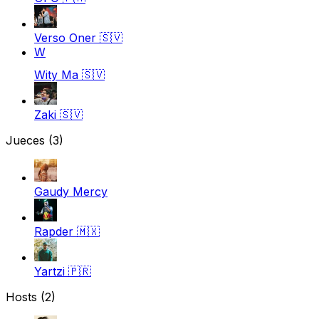
Verso Oner
🇸🇻
W
Wity Ma
🇸🇻
Zaki
🇸🇻
Jueces
(3)
Gaudy Mercy
Rapder
🇲🇽
Yartzi
🇵🇷
Hosts (2)