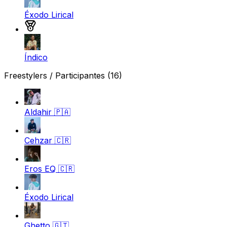
Éxodo Lirical
Medalla de plata
Índico
Freestylers / Participantes
(16)
Aldahir
🇵🇦
Cehzar
🇨🇷
Eros EQ
🇨🇷
Éxodo Lirical
Ghetto
🇬🇹