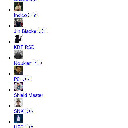
Índico
🇵🇦
Jin Blacke
🇬🇹
KDT RSD
Noukier
🇵🇦
P8
🇨🇷
Shield Master
SNK
🇨🇷
UFO
🇵🇦