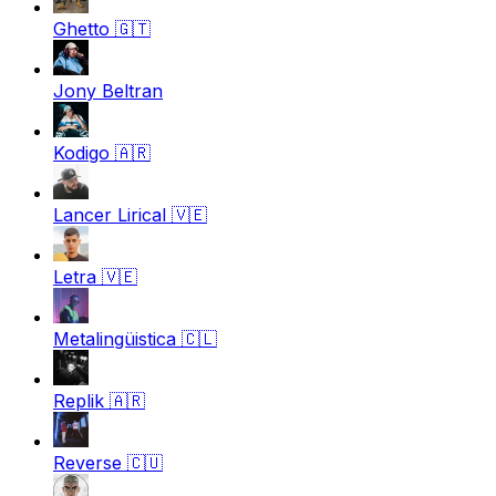
Ghetto
🇬🇹
Jony Beltran
Kodigo
🇦🇷
Lancer Lirical
🇻🇪
Letra
🇻🇪
Metalingüistica
🇨🇱
Replik
🇦🇷
Reverse
🇨🇺