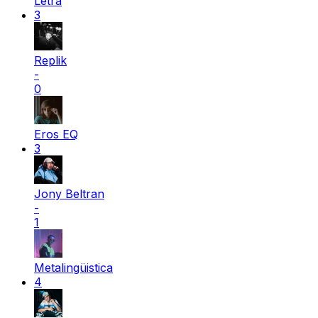
Letra
3
Replik
-
0
Eros EQ
3
Jony Beltran
-
1
Metalingüistica
4