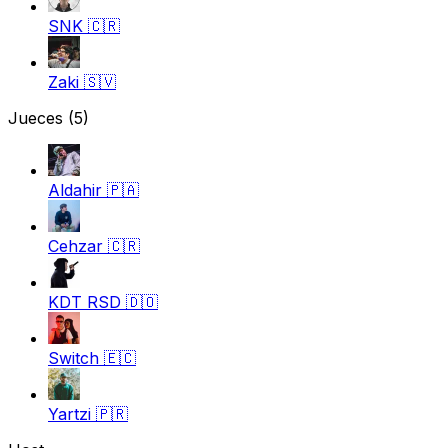
SNK
🇨🇷
Zaki
🇸🇻
Jueces
(5)
Aldahir
🇵🇦
Cehzar
🇨🇷
KDT RSD
🇩🇴
Switch
🇪🇨
Yartzi
🇵🇷