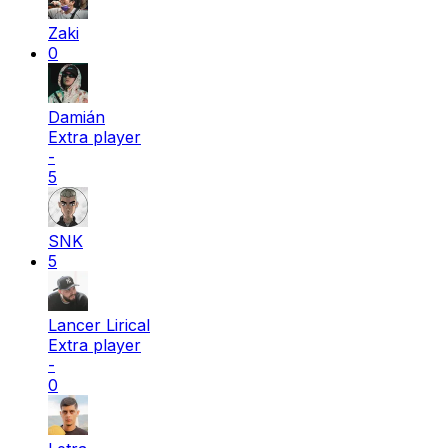
Zaki
0
Damián
Extra player
-
5
SNK
5
Lancer Lirical
Extra player
-
0