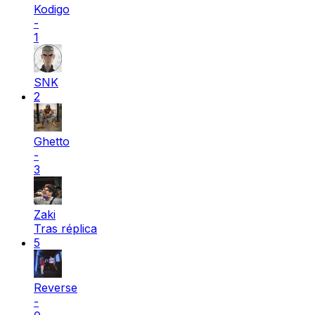
Kodigo
-
1
SNK
2
Ghetto
-
3
Zaki
Tras réplica
5
Reverse
-