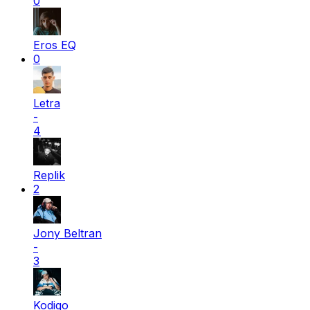
0
Eros EQ
0
Letra
-
4
Replik
2
Jony Beltran
-
3
Kodigo