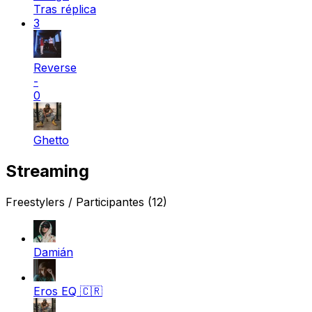
Tras réplica
3
Reverse
-
0
Ghetto
Streaming
Freestylers / Participantes
(12)
Damián
Eros EQ
🇨🇷