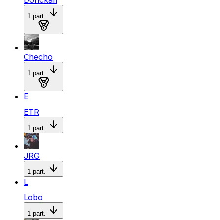
1
part.
Medalla de oro
Checho
1
part.
Medalla de plata
E
ETR
1
part.
JRG
1
part.
L
Lobo
1
part.