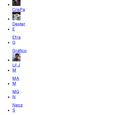
CrisPa
Dexter
E
Efra
G
Gráfico
Lil J
M
MA
M
MQ
N
Neoz
S