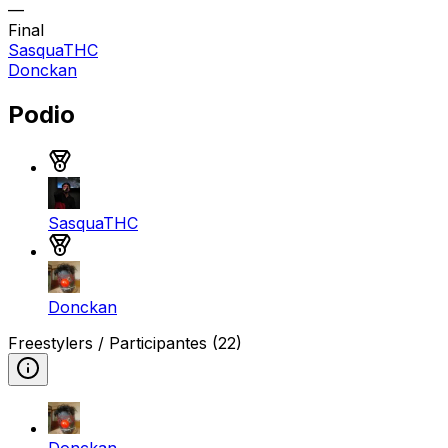
—
Final
SasquaTHC
Donckan
Podio
Medalla de oro
SasquaTHC
Medalla de plata
Donckan
Freestylers / Participantes
(22)
Donckan