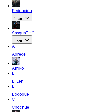
Redención
1
part.
SasquaTHC
1
part.
A
Adrede
Amiko
B
B-Len
B
Bodoque
C
Chochue