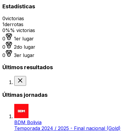
Estadísticas
0
victorias
1
derrotas
0%
% victorias
Medalla de oro
0
1er lugar
Medalla de plata
0
2do lugar
Medalla de bronce
0
3er lugar
Últimos resultados
Derrota
Últimas jornadas
BDM Bolivia
Temporada 2024 / 2025 - Final nacional (Gold)