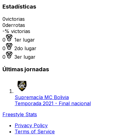
Estadísticas
0
victorias
0
derrotas
-
% victorias
Medalla de oro
0
1er lugar
Medalla de plata
0
2do lugar
Medalla de bronce
0
3er lugar
Últimas jornadas
Supremacía MC Bolivia
Temporada 2021 - Final nacional
Freestyle Stats
Privacy Policy
Terms of Service