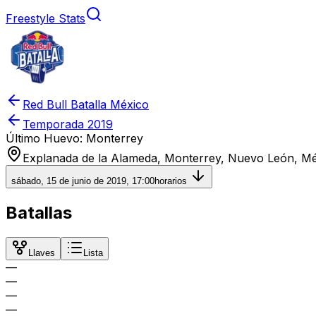
Freestyle Stats
Red Bull Batalla México
Temporada
2019
Último Huevo: Monterrey
Explanada de la Alameda, Monterrey, Nuevo León, M
sábado, 15 de junio de 2019, 17:00
horarios
Batallas
Llaves
Lista
—
—
—
—