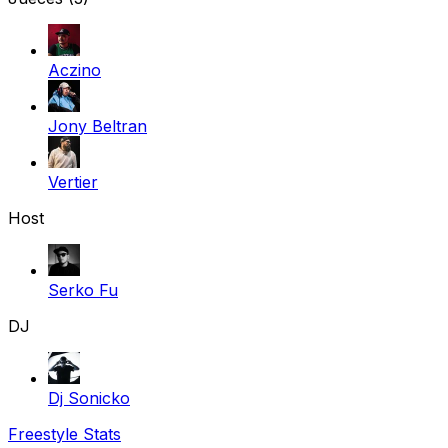
Aczino
Jony Beltran
Vertier
Host
Serko Fu
DJ
Dj Sonicko
Freestyle Stats