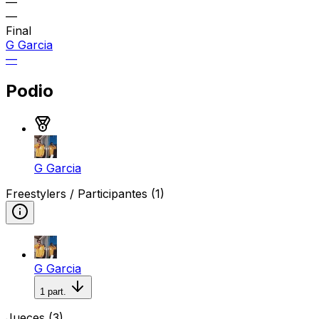
—
—
Final
G Garcia
—
Podio
Medalla de oro
G Garcia
Freestylers / Participantes
(1)
G Garcia
1
part.
Jueces
(3)