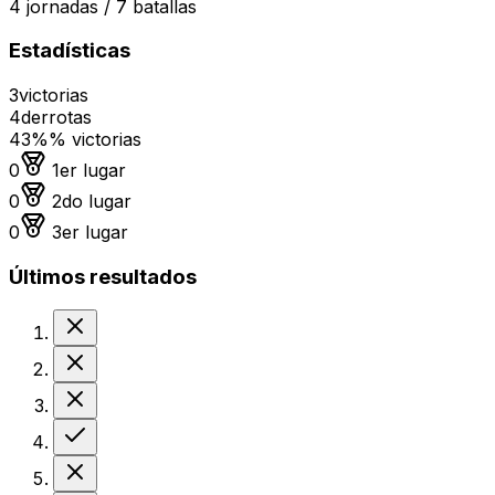
4
jornadas /
7
batallas
Estadísticas
3
victorias
4
derrotas
43%
% victorias
Medalla de oro
0
1er lugar
Medalla de plata
0
2do lugar
Medalla de bronce
0
3er lugar
Últimos resultados
Derrota
Derrota
Derrota
Victoria
Derrota