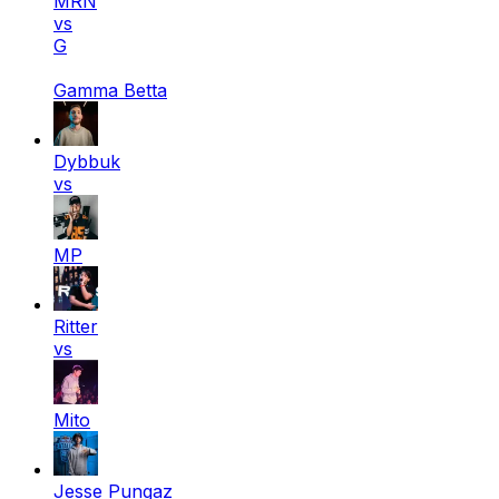
MRN
vs
G
Gamma Betta
Dybbuk
vs
MP
Ritter
vs
Mito
Jesse Pungaz