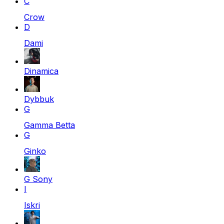
C
Crow
D
Dami
Dinamica
Dybbuk
G
Gamma Betta
G
Ginko
G Sony
I
Iskri