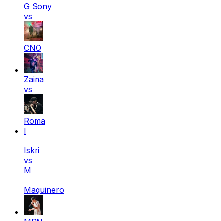
G Sony
vs
CNO
Zaina
vs
Roma
I
Iskri
vs
M
Maquinero