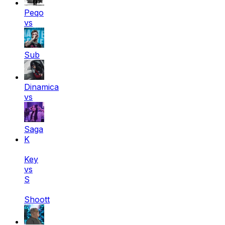
Peqo
vs
Sub
Dinamica
vs
Saga
K
Key
vs
S
Shoott