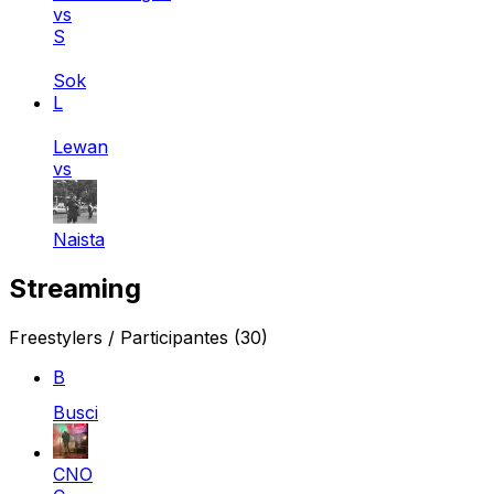
vs
S
Sok
L
Lewan
vs
Naista
Streaming
Freestylers / Participantes
(30)
B
Busci
CNO