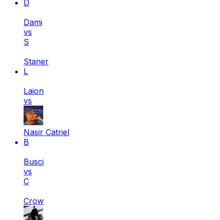
D
Dami
vs
S
Staner
L
Laion
vs
Nasir Catriel
B
Busci
vs
C
Crow