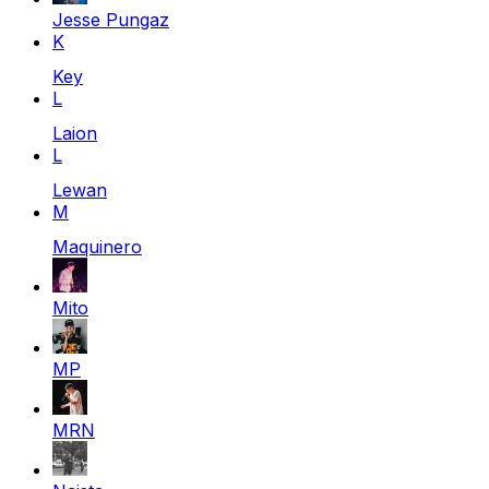
Jesse Pungaz
K
Key
L
Laion
L
Lewan
M
Maquinero
Mito
MP
MRN