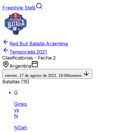
Freestyle Stats
Red Bull Batalla Argentina
Temporada
2021
Clasificatorias - Fecha 2
Argentina
viernes, 27 de agosto de 2021, 19:00
horarios
Batallas (
15
)
G
Ginko
vs
N
NOah